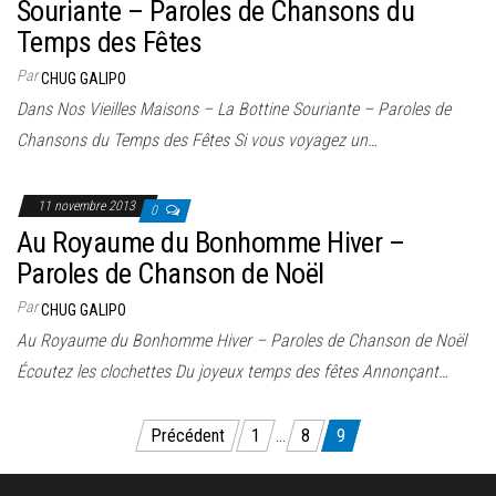
Souriante – Paroles de Chansons du
Temps des Fêtes
Par
CHUG GALIPO
Dans Nos Vieilles Maisons – La Bottine Souriante – Paroles de
Chansons du Temps des Fêtes Si vous voyagez un…
11 novembre 2013
0
Au Royaume du Bonhomme Hiver –
Paroles de Chanson de Noël
Par
CHUG GALIPO
Au Royaume du Bonhomme Hiver – Paroles de Chanson de Noël
Écoutez les clochettes Du joyeux temps des fêtes Annonçant…
Pagination
Précédent
1
…
8
9
des