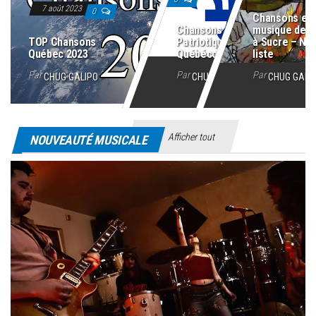
7 août 2023
0
Chansons et
Chansons
musique de 
TOP Chansons
Patriotiques
à Sucre – No
Québec 2023
Québécoises
liste
Par
Par
Par
CHUG GALIPO
CHUG GALIPO
CHUG GALI
Afficher tout
NOUVEAUTÉ MUSICALE