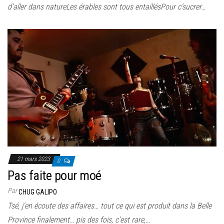
d’aller dans natureLes érables sont tous entaillésPour c’sucrer…
21 mars 2023
0
Pas faite pour moé
Par
CHUG GALIPO
Tsé, j’en écoute des affaires… tout ce qui est produit dans la Belle
Province finalement… pis des fois, c’est rare,…