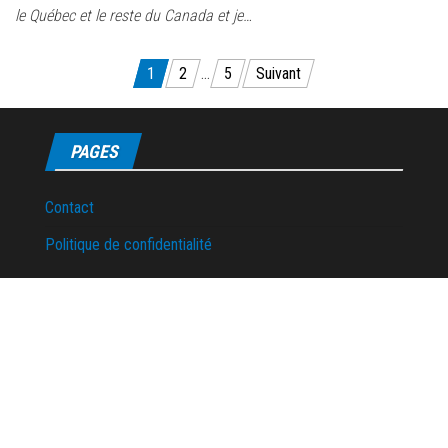
le Québec et le reste du Canada et je…
Pagination
1
2
…
5
Suivant
des
publications
PAGES
Contact
Politique de confidentialité