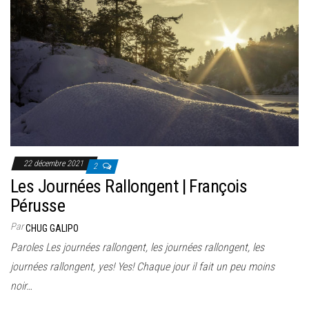
22 décembre 2021
2
Les Journées Rallongent | François
Pérusse
Par
CHUG GALIPO
Paroles Les journées rallongent, les journées rallongent, les
journées rallongent, yes! Yes! Chaque jour il fait un peu moins
noir…