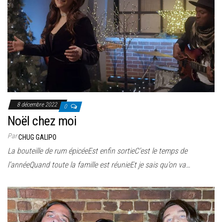
8 décembre 2022
0
Noël chez moi
Par
CHUG GALIPO
La bouteille de rum épicéeEst enfin sortieC’est le temps de
l’annéeQuand toute la famille est réunieEt je sais qu’on va…