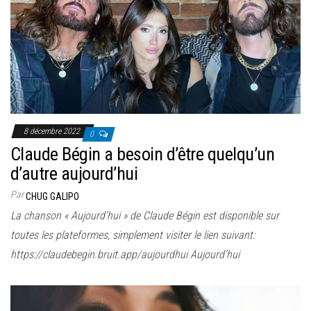
8 décembre 2022
0
Claude Bégin a besoin d’être quelqu’un
d’autre aujourd’hui
Par
CHUG GALIPO
La chanson « Aujourd’hui » de Claude Bégin est disponible sur
toutes les plateformes, simplement visiter le lien suivant:
https://claudebegin.bruit.app/aujourdhui Aujourd’hui