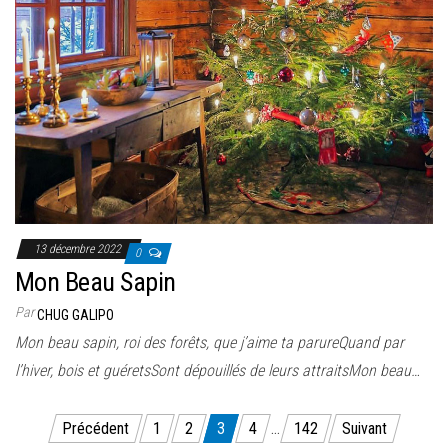
13 décembre 2022
0
Mon Beau Sapin
Par
CHUG GALIPO
Mon beau sapin, roi des forêts, que j’aime ta parureQuand par
l’hiver, bois et guéretsSont dépouillés de leurs attraitsMon beau…
Pagination
Précédent
1
2
3
4
…
142
Suivant