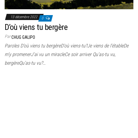
13 décembre 2022
0
D’où viens tu bergère
Par
CHUG GALIPO
Paroles D’où viens tu bergèreD’où viens-tu?Je viens de l’étableDe
m’y promenerJ’ai vu un miracleCe soir arriver Qu’as-tu vu,
bergèreQu’as-tu vu?…