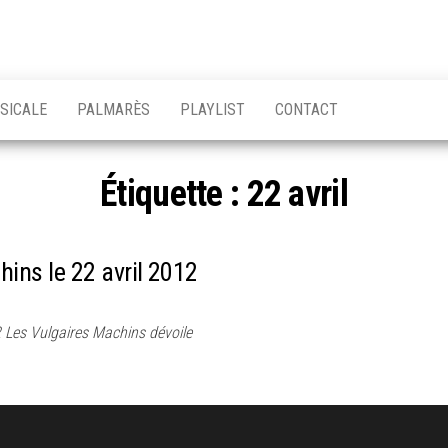
Chansons
Votre
source
Québec
musicale
SICALE
PALMARÈS
PLAYLIST
CONTACT
québécoise!
Étiquette :
22 avril
ins le 22 avril 2012
 Les Vulgaires Machins dévoile