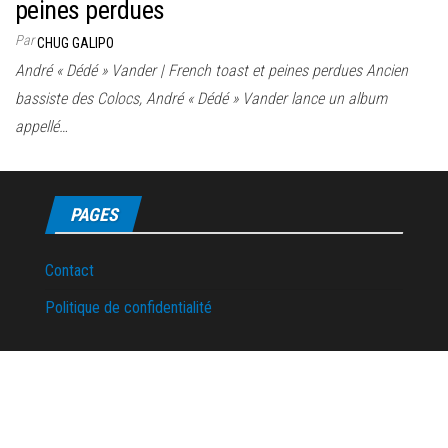
peines perdues
Par
CHUG GALIPO
André « Dédé » Vander | French toast et peines perdues Ancien
bassiste des Colocs, André « Dédé » Vander lance un album
appellé…
PAGES
Contact
Politique de confidentialité