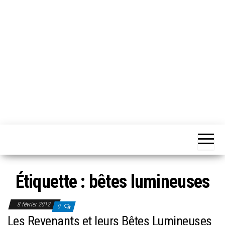
Chansons
Votre
source
Québec
musicale
québécoise!
Étiquette :
bêtes lumineuses
8 février 2012
0
Les Revenants et leurs Bêtes Lumineuses