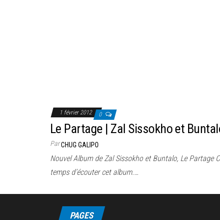
1 février 2012
0
Le Partage | Zal Sissokho et Buntal
Par
CHUG GALIPO
Nouvel Album de Zal Sissokho et Buntalo, Le Partage C’es
temps d’écouter cet album.…
PAGES