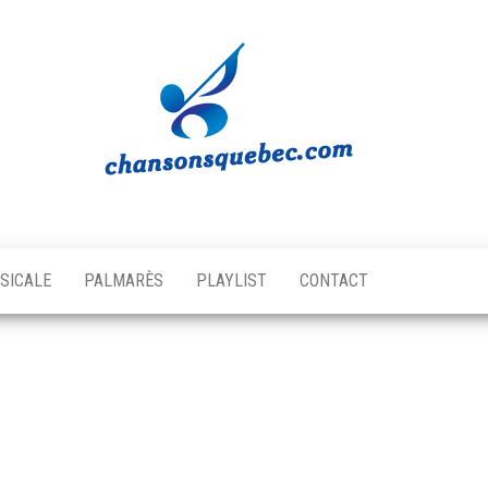
Chansons
Votre
source
Québec
musicale
SICALE
PALMARÈS
PLAYLIST
CONTACT
québécoise!