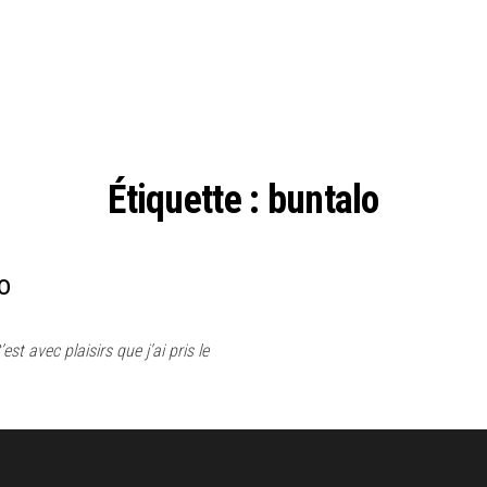
Étiquette :
buntalo
o
t avec plaisirs que j’ai pris le