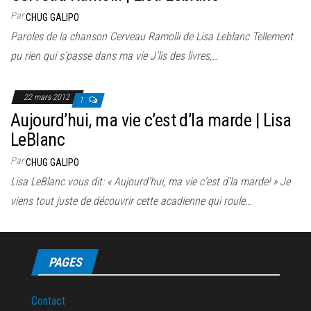
Par
CHUG GALIPO
Paroles de la chanson Cerveau Ramolli de Lisa Leblanc Tellement
pu rien qui s’passe dans ma vie J’lis des livres,…
22 mars 2012
1
Aujourd’hui, ma vie c’est d’la marde | Lisa
LeBlanc
Par
CHUG GALIPO
Lisa LeBlanc vous dit: « Aujourd’hui, ma vie c’est d’la marde! » Je
viens tout juste de découvrir cette acadienne qui roule…
PAGES
Contact