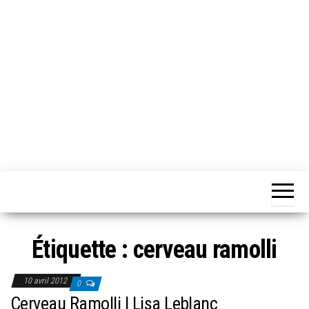
Chansons
Votre
source
Québec
musicale
québécoise!
Étiquette :
cerveau ramolli
10 avril 2012
0
Cerveau Ramolli | Lisa Leblanc