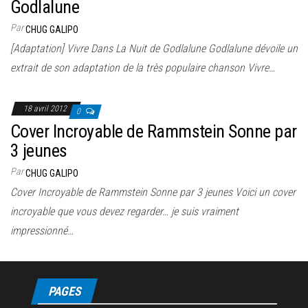
Godlalune
Par
CHUG GALIPO
[Adaptation] Vivre Dans La Nuit de Godlalune Godlalune dévoile un
extrait de son adaptation de la très populaire chanson Vivre…
18 avril 2012
0
Cover Incroyable de Rammstein Sonne par
3 jeunes
Par
CHUG GALIPO
Cover Incroyable de Rammstein Sonne par 3 jeunes Voici un cover
incroyable que vous devez regarder… je suis vraiment
impressionné…
PAGES