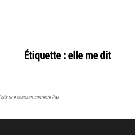
Étiquette :
elle me dit
 Écris une chanson contente Pas