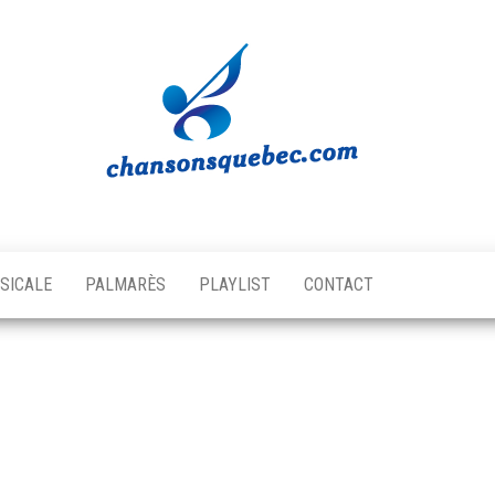
Chansons
Votre
source
Québec
musicale
SICALE
PALMARÈS
PLAYLIST
CONTACT
québécoise!