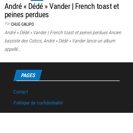
André « Dédé » Vander | French toast et
peines perdues
Par
CHUG GALIPO
André « Dédé » Vander | French toast et peines perdues Ancien
bassiste des Colocs, André « Dédé » Vander lance un album
appellé…
PAGES
Contact
Politique de confidentialité