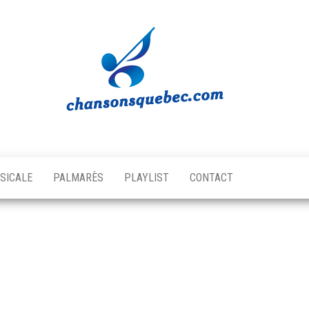
Chansons
Votre
source
Québec
musicale
SICALE
PALMARÈS
PLAYLIST
CONTACT
québécoise!