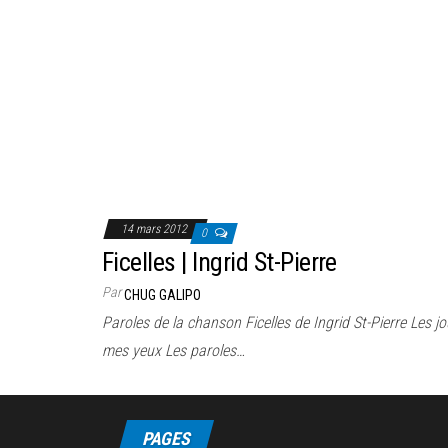
14 mars 2012
0
Ficelles | Ingrid St-Pierre
Par
CHUG GALIPO
Paroles de la chanson Ficelles de Ingrid St-Pierre Les j
mes yeux Les paroles…
PAGES