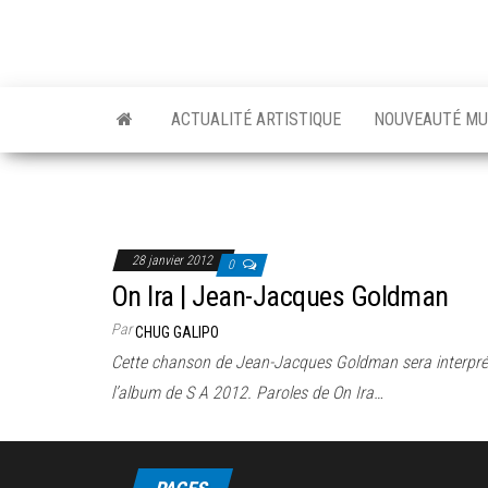
ACTUALITÉ ARTISTIQUE
NOUVEAUTÉ MU
28 janvier 2012
0
On Ira | Jean-Jacques Goldman
Par
CHUG GALIPO
Cette chanson de Jean-Jacques Goldman sera interprét
l’album de S A 2012. Paroles de On Ira…