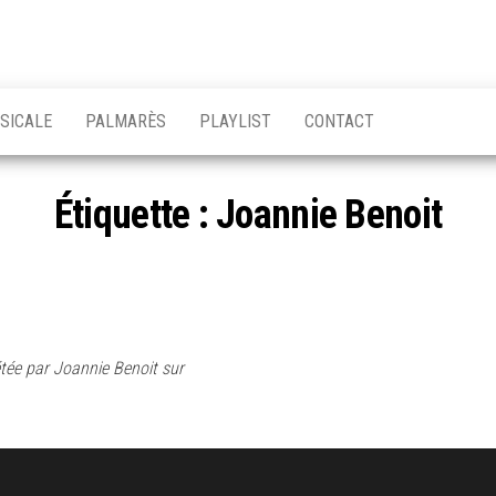
Chansons
Votre
source
Québec
musicale
SICALE
PALMARÈS
PLAYLIST
CONTACT
québécoise!
Étiquette :
Joannie Benoit
ée par Joannie Benoit sur