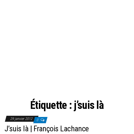
Étiquette :
j’suis là
29 janvier 2012
0
J’suis là | François Lachance