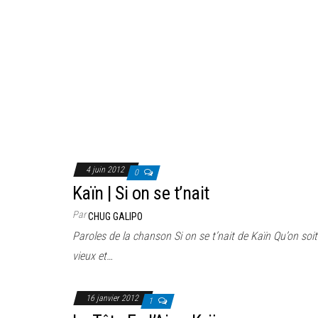
4 juin 2012
0
Kaïn | Si on se t’nait
Par
CHUG GALIPO
Paroles de la chanson Si on se t’nait de Kaïn Qu’on soi
vieux et…
16 janvier 2012
1