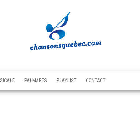
Chansons
Votre
source
Québec
musicale
SICALE
PALMARÈS
PLAYLIST
CONTACT
québécoise!