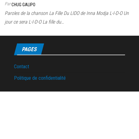
Par
CHUG GALIPO
Paroles de la chanson La Fille Du LIDO de Inna Modja L-I-D-O Un
jour ce sera L-I-D-O La fille du…
PAGES
Contact
Politique de confidentialité