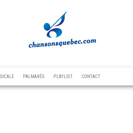
Chansons
Votre
source
Québec
musicale
SICALE
PALMARÈS
PLAYLIST
CONTACT
québécoise!