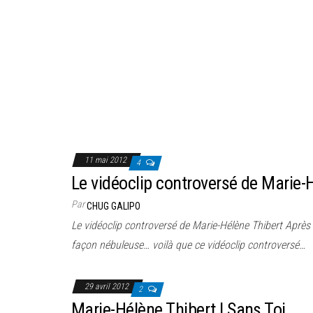
11 mai 2012
4
Le vidéoclip controversé de Marie-
Par
CHUG GALIPO
Le vidéoclip controversé de Marie-Hélène Thibert Après 
façon nébuleuse… voilà que ce vidéoclip controversé…
29 avril 2012
2
Marie-Hélène Thibert | Sans Toi