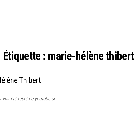
Étiquette :
marie-hélène thibert
Hélène Thibert
avoir été retiré de youtube de