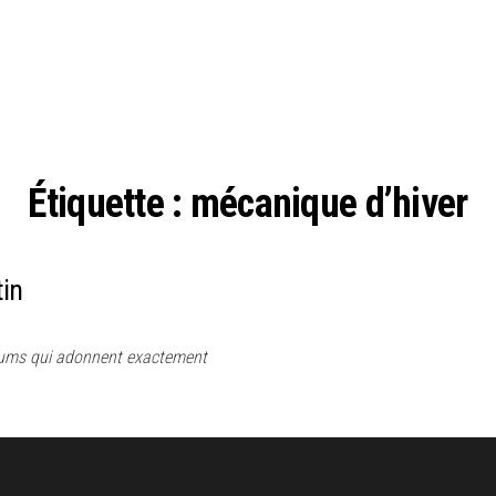
Étiquette :
mécanique d’hiver
tin
albums qui adonnent exactement