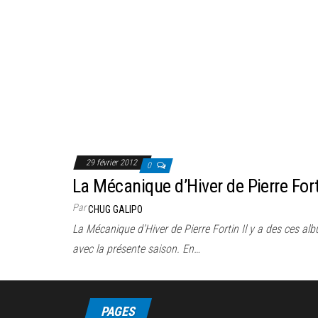
29 février 2012
0
La Mécanique d’Hiver de Pierre For
Par
CHUG GALIPO
La Mécanique d’Hiver de Pierre Fortin Il y a des ces 
avec la présente saison. En…
PAGES