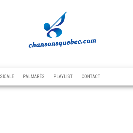
Chansons
Votre
source
Québec
musicale
SICALE
PALMARÈS
PLAYLIST
CONTACT
québécoise!