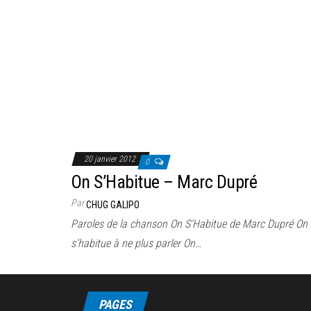
20 janvier 2012
0
On S’Habitue – Marc Dupré
Par
CHUG GALIPO
Paroles de la chanson On S’Habitue de Marc Dupré On 
s’habitue à ne plus parler On…
PAGES