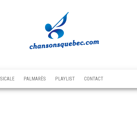
Chansons
Votre
source
Québec
musicale
SICALE
PALMARÈS
PLAYLIST
CONTACT
québécoise!