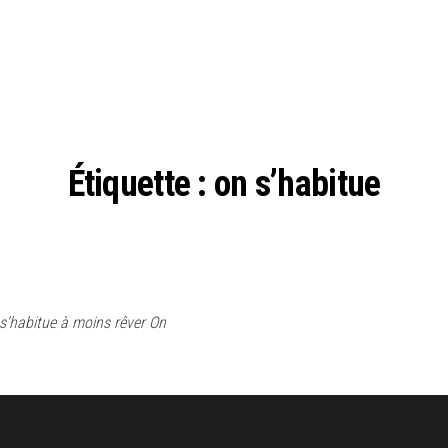
Étiquette :
on s’habitue
s’habitue à moins rêver On