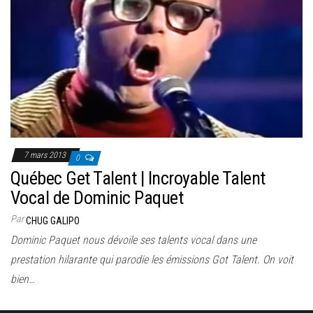
7 mars 2013
0
Québec Get Talent | Incroyable Talent
Vocal de Dominic Paquet
Par
CHUG GALIPO
Dominic Paquet nous dévoile ses talents vocal dans une
prestation hilarante qui parodie les émissions Got Talent. On voit
bien…