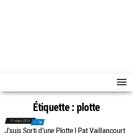
Chansons
Votre
source
Québec
musicale
québécoise!
Étiquette :
plotte
11 mars 2013
0
J’suis Sorti d’une Plotte | Pat Vaillancourt