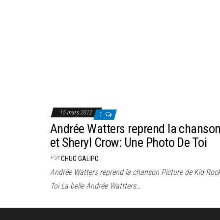
15 mars 2012
1
Andrée Watters reprend la chanson
et Sheryl Crow: Une Photo De Toi
Par
CHUG GALIPO
Andrée Watters reprend la chanson Picture de Kid Rock
Toi La belle Andrée Wattters…