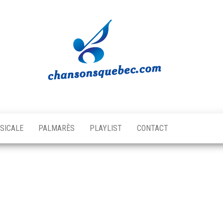
Chansons
Votre
source
Québec
musicale
SICALE
PALMARÈS
PLAYLIST
CONTACT
québécoise!