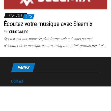
1 juin 2015
0
Écoutez votre musique avec Sleemix
Par
CHUG GALIPO
Sleemix est une nouvelle plateforme web qui vous permet
d’écouter de la musique en streaming tout à fait gratuitement et…
PAGES
Contact
Politique de confidentialité