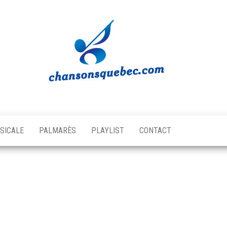
Chansons
Votre
source
Québec
musicale
SICALE
PALMARÈS
PLAYLIST
CONTACT
québécoise!