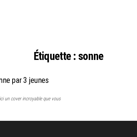
Étiquette :
sonne
nne par 3 jeunes
ci un cover incroyable que vous