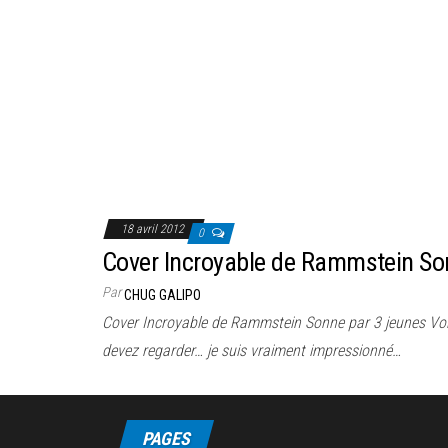
18 avril 2012
0
Cover Incroyable de Rammstein So
Par
CHUG GALIPO
Cover Incroyable de Rammstein Sonne par 3 jeunes Voi
devez regarder… je suis vraiment impressionné…
PAGES