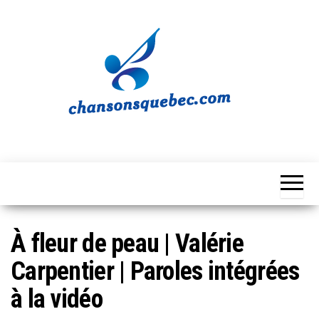
Skip
to
the
content
Chansons
Votre
source
Québec
musicale
québécoise!
À fleur de peau | Valérie
Carpentier | Paroles intégrées
à la vidéo