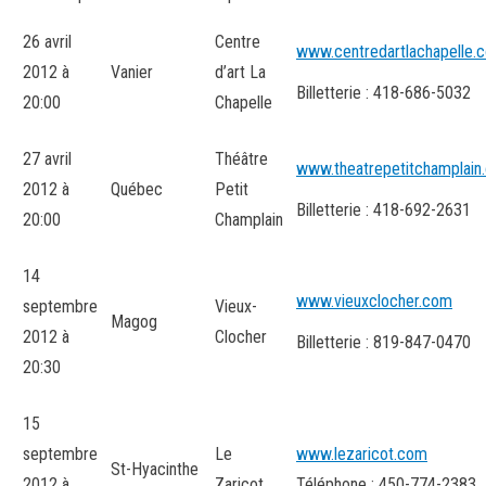
26 avril
Centre
www.centredartlachapelle.
2012 à
Vanier
d’art La
Billetterie : 418-686-5032
20:00
Chapelle
27 avril
Théâtre
www.theatrepetitchamplain
2012 à
Québec
Petit
Billetterie : 418-692-2631
20:00
Champlain
14
www.vieuxclocher.com
septembre
Vieux-
Magog
2012 à
Clocher
Billetterie : 819-847-0470
20:30
15
septembre
Le
www.lezaricot.com
St-Hyacinthe
2012 à
Zaricot
Téléphone : 450-774-2383