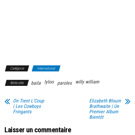
Catégorie
International
lyloo
willy william
baila
paroles
Mots-clés
On Tient L’Coup
Elizabeth Blouin
| Les Cowboys
Brathwaite | Un
Fringants
Premier Album
Bientôt
Laisser un commentaire