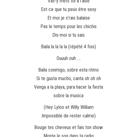
Vas-y mets toi à l’aise
Est-ce que tu peux être sexy
Et moi je s’rais balaise
Pas le temps pour les chichis
Dis-moi si tu sais
Baila la la la la (répété 4 fois)
Ouuuh ouh ….
Baila conmigo, sobre esta ritmo
Si te gusta mucho, canta oh oh oh
Venga a la playa, para hacer la fiesta
sobre la musica
(Hey Lyloo et Willy William
Impossible de rester calme)
Bouge tes cheveux et fais ton show
Monte le son dans ta radio