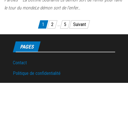
le tour du mondeLe démon sort de l’enfer…
Pagination
1
2
…
5
Suivant
des
publications
PAGES
Contact
Politique de confidentialité