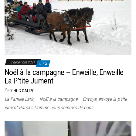
8 décembre 2021
0
Noël à la campagne – Enweille, Enweille
La P’tite Jument
Par
CHUG GALIPO
La Famille Larin – Noël à la campagne – Envoye, envoye la p’tite
jument Paroles Comme nous sommes de bons…