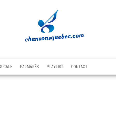
Chansons
Votre
source
Québec
musicale
SICALE
PALMARÈS
PLAYLIST
CONTACT
québécoise!