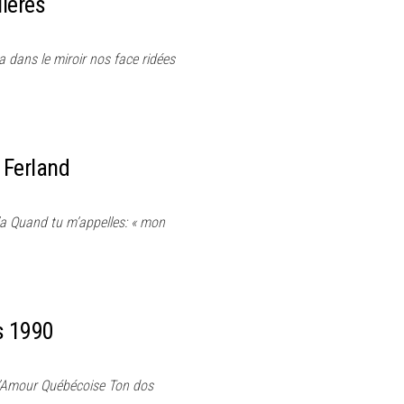
lières
 dans le miroir nos face ridées
 Ferland
s’a Quand tu m’appelles: « mon
s 1990
D’Amour Québécoise Ton dos