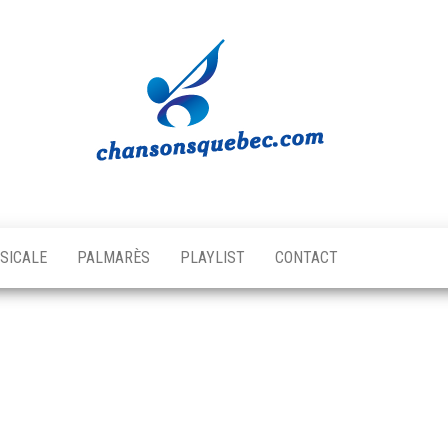
Chansons
Votre
source
Québec
musicale
SICALE
PALMARÈS
PLAYLIST
CONTACT
québécoise!