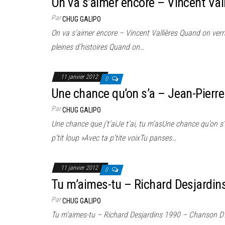
On va s’aimer encore – Vincent Val
Par
CHUG GALIPO
On va s’aimer encore – Vincent Vallières Quand on verra
pleines d’histoires Quand on…
11 janvier 2012
0
Une chance qu’on s’a – Jean-Pierre
Par
CHUG GALIPO
Une chance que j’t’aiJe t’ai, tu m’asUne chance qu’on 
p’tit loup »Avec ta p’tite voixTu panses…
11 janvier 2012
0
Tu m’aimes-tu – Richard Desjardin
Par
CHUG GALIPO
Tu m’aimes-tu – Richard Desjardins 1990 – Chanson 