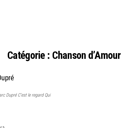
Catégorie :
Chanson d’Amour
Dupré
 Dupré C’est le regard Qui