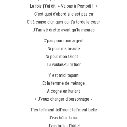
La fois j’t’ai dit » Va pas à Pompéi ! »
C’est quoi d’abord si c’est pas ça
C’t’à cause d’un gars qui t’a tordu le cœur
J’t’arrivé drette avant qu’tu meures
C’pas pour mon argent
Ni pour ma beauté
Ni pour mon talent …
Tu voulais-tu m’tuer
Y est midi tapant
Et la femme de ménage
A cogne en hurlant
» J’veux changer d’personnage «
T’es tell’ment tell’ment tell’ment belle
J’vas bénir la rue
J’vas brûler l’hôtel