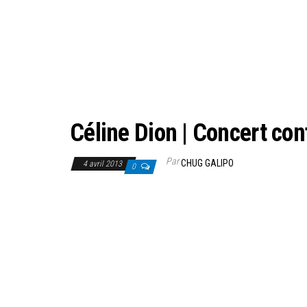
Céline Dion | Concert con
Par
CHUG GALIPO
4 avril 2013
0