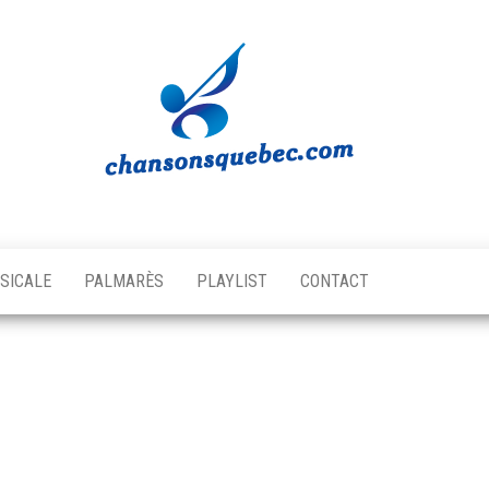
Chansons
Votre
source
Québec
musicale
SICALE
PALMARÈS
PLAYLIST
CONTACT
québécoise!