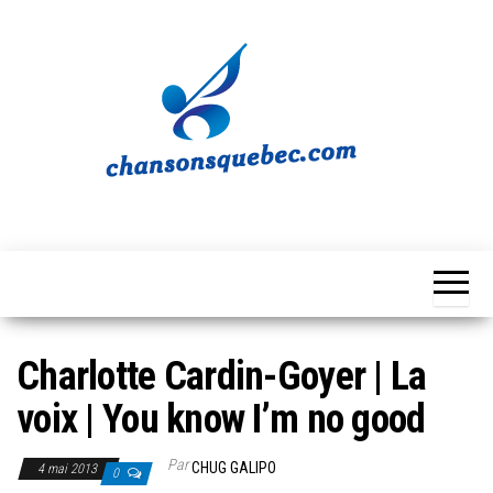
Skip
to
the
content
Chansons
Votre
source
Québec
musicale
québécoise!
Charlotte Cardin-Goyer | La
voix | You know I’m no good
Par
CHUG GALIPO
4 mai 2013
0