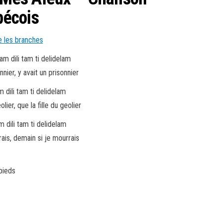
bécois
am dili tam ti delidelam
nier, y avait un prisonnier
m dili tam ti delidelam
lier, que la fille du geolier
m dili tam ti delidelam
rais, demain si je mourrais
pieds