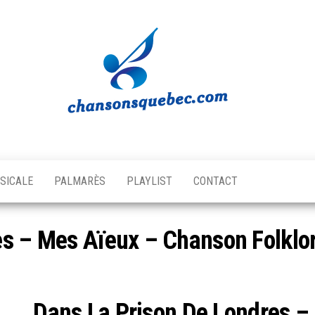
Chansons
Votre
source
Québec
musicale
SICALE
PALMARÈS
PLAYLIST
CONTACT
québécoise!
es – Mes Aïeux – Chanson Folklo
Dans La Prison De Londres –