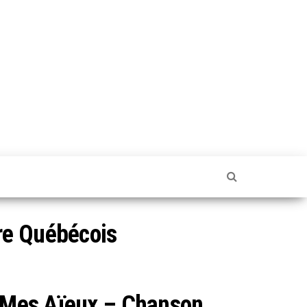
re Québécois
 Mes Aïeux – Chanson