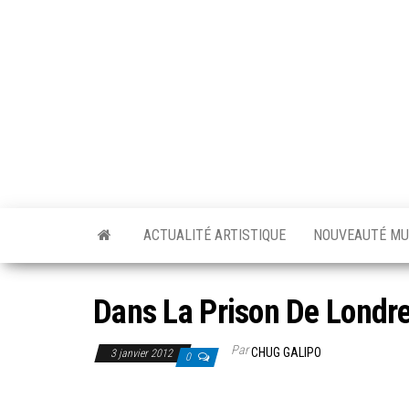
Skip
to
the
content
ACTUALITÉ ARTISTIQUE
NOUVEAUTÉ MU
Dans La Prison De Londr
Par
CHUG GALIPO
3 janvier 2012
0