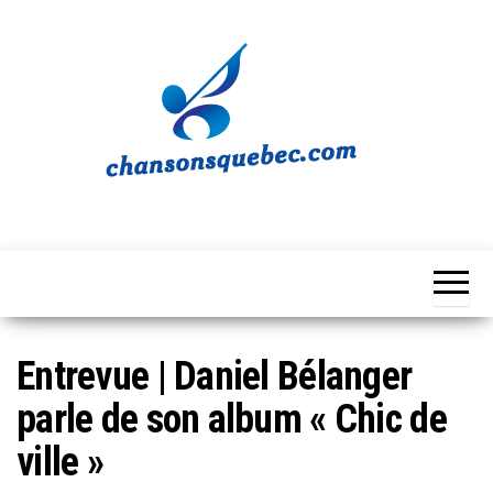
Skip
to
the
content
Chansons
Votre
source
Québec
musicale
québécoise!
Entrevue | Daniel Bélanger
parle de son album « Chic de
ville »