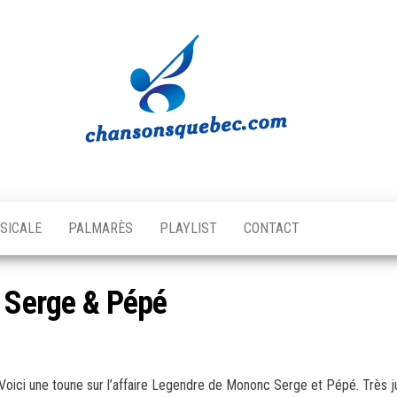
Chansons
Votre
source
Québec
musicale
SICALE
PALMARÈS
PLAYLIST
CONTACT
québécoise!
c Serge & Pépé
Voici une toune sur l’affaire Legendre de Mononc Serge et Pépé. Très 