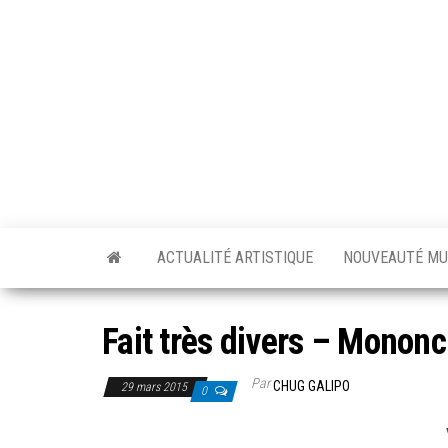
Skip
to
the
content
ACTUALITÉ ARTISTIQUE
NOUVEAUTÉ MU
Fait très divers – Monon
Par
CHUG GALIPO
29 mars 2015
0