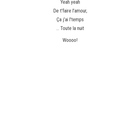
Yeah yeah
De t’faire l’amour,
Ça j’ai l’temps
… Toute la nuit
Woooo!