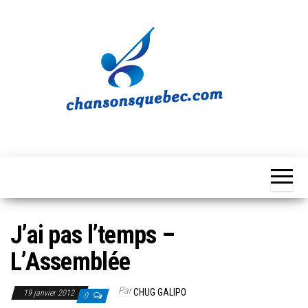
Skip
to
the
content
Chansons
Votre
source
Québec
musicale
québécoise!
J’ai pas l’temps –
L’Assemblée
Par
CHUG GALIPO
19 janvier 2012
0