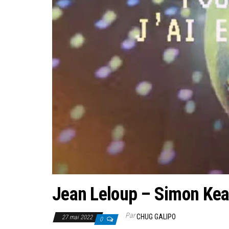
Jean Leloup – Simon Ke
Par
CHUG GALIPO
27 mai 2022
0