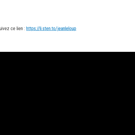
uivez ce lien :
https://li.sten.to/jeanleloup