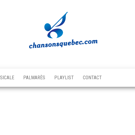
Chansons
Votre
source
Québec
musicale
SICALE
PALMARÈS
PLAYLIST
CONTACT
québécoise!