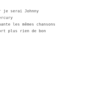
r je serai Johnny
ercury
hante les mêmes chansons
ort plus rien de bon
 