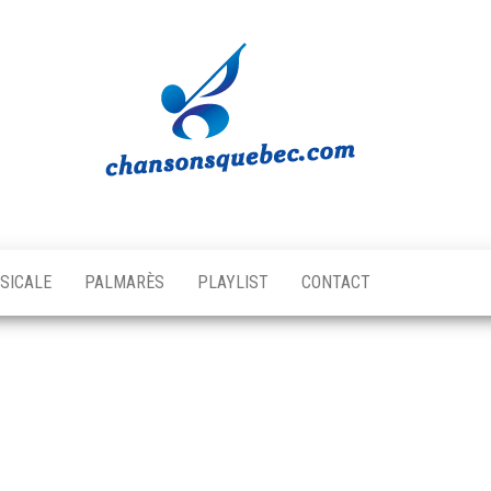
Chansons
Votre
source
Québec
musicale
SICALE
PALMARÈS
PLAYLIST
CONTACT
québécoise!