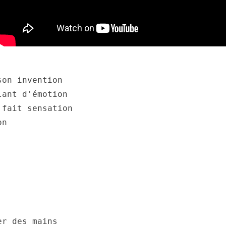
son invention
lant d'émotion
 fait sensation
on
er des mains