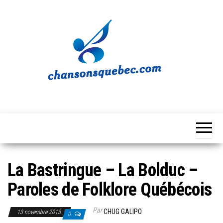
Skip
to
the
content
Chansons
Votre
source
Québec
musicale
québécoise!
La Bastringue – La Bolduc –
Paroles de Folklore Québécois
Par
CHUG GALIPO
13 novembre 2013
0