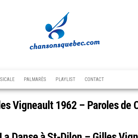
Chansons
Votre
source
Québec
musicale
SICALE
PALMARÈS
PLAYLIST
CONTACT
québécoise!
lles Vigneault 1962 – Paroles de 
La Danse à St-Dilon – Gilles Vig