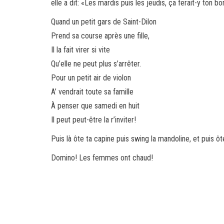
elle a dit: «Les mardis puis les jeudis, ça ferait-y ton b
Quand un petit gars de Saint-Dilon
Prend sa course après une fille,
Il la fait virer si vite
Qu’elle ne peut plus s’arrêter.
Pour un petit air de violon
A’ vendrait toute sa famille
À penser que samedi en huit
Il peut peut-être la r’inviter!
Puis là ôte ta capine puis swing la mandoline, et puis ôt
Domino! Les femmes ont chaud!