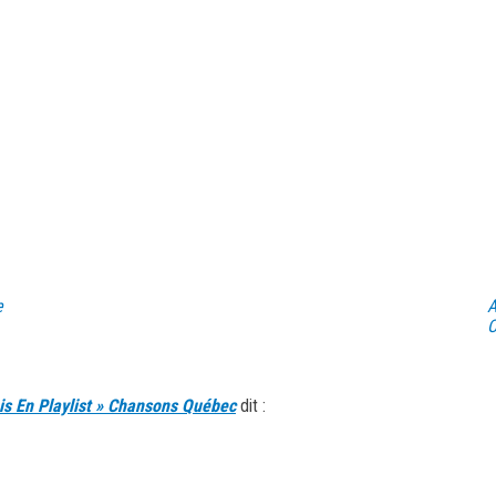
e
A
C
is En Playlist » Chansons Québec
dit :