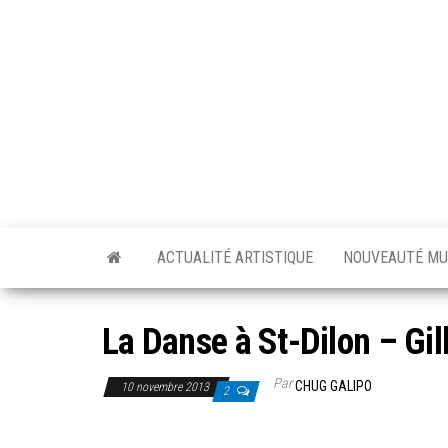
Skip
to
the
content
ACTUALITÉ ARTISTIQUE
NOUVEAUTÉ MU
La Danse à St-Dilon – Gi
Par
CHUG GALIPO
10 novembre 2013
2