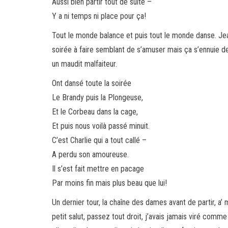
Aussi bien partir tout de suite –
Y a ni temps ni place pour ça!
Tout le monde balance et puis tout le monde danse. Jea
soirée à faire semblant de s’amuser mais ça s’ennuie de 
un maudit malfaiteur.
Ont dansé toute la soirée
Le Brandy puis la Plongeuse,
Et le Corbeau dans la cage,
Et puis nous voilà passé minuit.
C’est Charlie qui a tout callé –
A perdu son amoureuse.
Il s’est fait mettre en pacage
Par moins fin mais plus beau que lui!
Un dernier tour, la chaîne des dames avant de partir, a’ m’
petit salut, passez tout droit, j’avais jamais viré comm