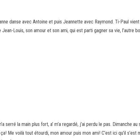
nne danse avec Antoine et puis Jeannette avec Raymond. Ti-Paul vient d
Jean-Louis, son amour et son ami, qui est parti gagner sa vie, l’autre b
a serré la main plus fort, a’ m’a regardé, j’ai perdu le pas. Dimanche au soi
e ça! Me voilà tout étourdi, mon amour puis mon ami! C’est ici qu’il s’est