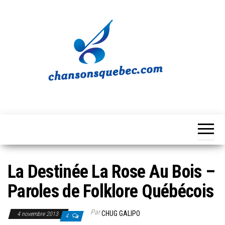
Skip
to
the
content
Chansons
Votre
source
Québec
musicale
québécoise!
La Destinée La Rose Au Bois –
Paroles de Folklore Québécois
Par
CHUG GALIPO
4 novembre 2013
4