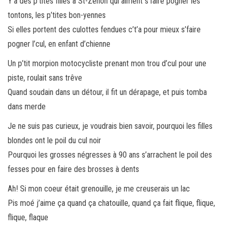
Y’a des p’tites filles à St-Zénon qui aiment s’faire pogner les
tontons, les p’tites bon-yennes
Si elles portent des culottes fendues c’t’a pour mieux s’faire
pogner l’cul, en enfant d’chienne
Un p’tit morpion motocycliste prenant mon trou d’cul pour une
piste, roulait sans trêve
Quand soudain dans un détour, il fit un dérapage, et puis tomba
dans merde
Je ne suis pas curieux, je voudrais bien savoir, pourquoi les filles
blondes ont le poil du cul noir
Pourquoi les grosses négresses à 90 ans s’arrachent le poil des
fesses pour en faire des brosses à dents
Ah! Si mon coeur était grenouille, je me creuserais un lac
Pis moé j’aime ça quand ça chatouille, quand ça fait flique, flique,
flique, flaque