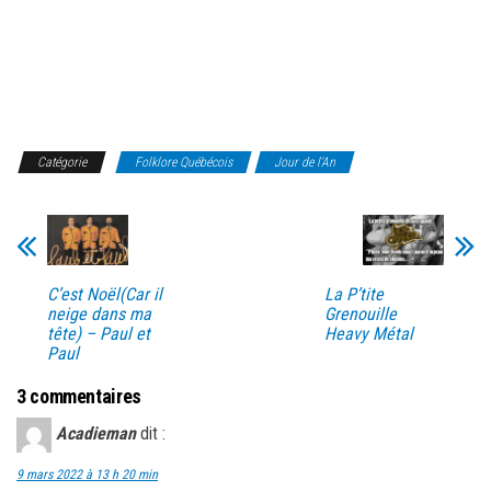
Catégorie
Folklore Québécois
Jour de l'An
La P’tite
C’est Noël(Car il
Grenouille
neige dans ma
Heavy Métal
tête) – Paul et
Paul
3 commentaires
Acadieman
dit :
9 mars 2022 à 13 h 20 min