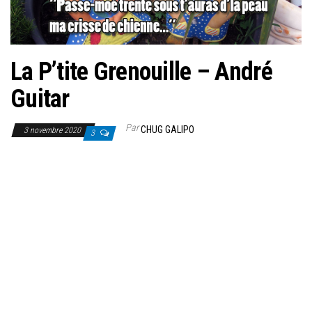
La P’tite Grenouille – André
Guitar
Par
CHUG GALIPO
3 novembre 2020
3