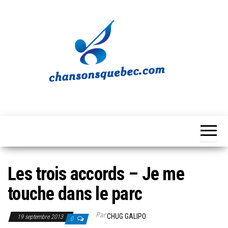
Skip
to
the
content
Chansons
Votre
source
Québec
musicale
québécoise!
Les trois accords – Je me
touche dans le parc
Par
CHUG GALIPO
19 septembre 2013
0