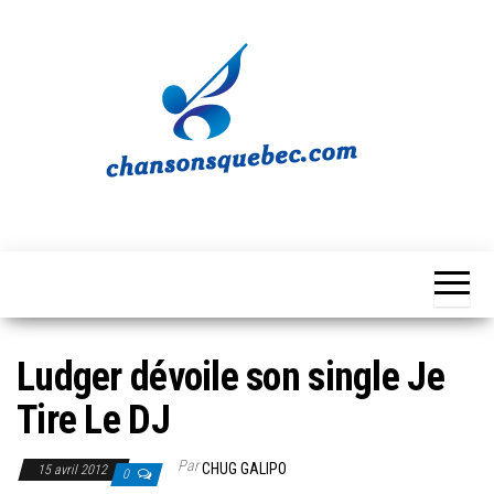
Skip
to
the
content
Chansons
Votre
source
Québec
musicale
québécoise!
Ludger dévoile son single Je
Tire Le DJ
Par
CHUG GALIPO
15 avril 2012
0