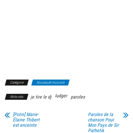
Catégorie
Nouveauté musicale
ludger
je tire le dj
paroles
Mots-clés
[Potin] Marie-
Paroles de la
Élaine Thibert
chanson Pour
est enceinte
Mon Pays de Sir
Pathetik