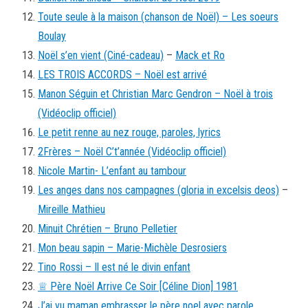
Toute seule à la maison (chanson de Noël) – Les soeurs
Boulay
Noël s’en vient (Ciné-cadeau)
–
Mack et Ro
LES TROIS ACCORDS – Noël est arrivé
Manon Séguin et Christian Marc Gendron – Noël à trois
(Vidéoclip officiel)
Le petit renne au nez rouge, paroles, lyrics
2Frères – Noël C’t’année (Vidéoclip officiel)
Nicole Martin- L’enfant au tambour
Les anges dans nos campagnes (gloria in excelsis deos)
–
Mireille Mathieu
Minuit Chrétien – Bruno Pelletier
Mon beau sapin – Marie-Michèle Desrosiers
Tino Rossi – Il est né le divin enfant
♕ Père Noël Arrive Ce Soir [Céline Dion] 1981
J’ai vu maman embrasser le père noel avec parole