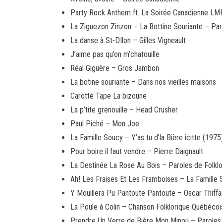
Party Rock Anthem ft. La Soirée Canadienne L
La Ziguezon Zinzon – La Bottine Souriante – Pa
La danse à St-DIlon – Gilles Vigneault
J’aime pas qu’on m’chatouille
Réal Giguère – Gros Jambon
La botine souriante – Dans nos vieilles maisons
Carotté Tape La bizoune
La p’tite grenouille – Head Crusher
Paul Piché – Mon Joe
La Famille Soucy – Y’as tu d’la Bière icitte (1975
Pour boire il faut vendre – Pierre Daignault
La Destinée La Rose Au Bois – Paroles de Folkl
Ah! Les Fraises Et Les Framboises – La Famille 
Y Mouillera Pu Pantoute Pantoute – Oscar Thiff
La Poule à Colin – Chanson Folklorique Québéco
Prendre Un Verre de Bière Mon Minou – Parole